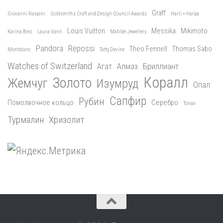
Graff
Giovanni Raspini
Goldsmiths Craft and Design Council Awards
Harli + Harpa
Louis Vuitton
Messika
Mikimoto
Karina Brez
Laura Vann
Matilde Jewellery
Pandora
Repossi
Theo Fennell
Thomas Sabo
Montblanc
Tatty Devine
Watches of Switzerland
Агат
Алмаз
Бриллиант
Коралл
Золото
Жемчуг
Изумруд
Опал
Сапфир
Рубин
Помолвочное кольцо
Серебро
Топаз
Турмалин
Хризолит