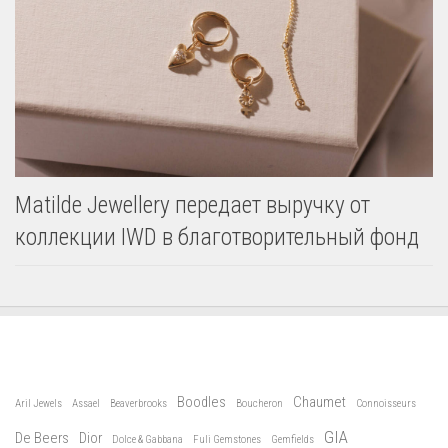
Matilde Jewellery передает выручку от
коллекции IWD в благотворительный фонд
Boodles
Chaumet
Aril Jewels
Assael
Beaverbrooks
Boucheron
Connoisseurs
GIA
De Beers
Dior
Dolce & Gabbana
Fuli Gemstones
Gemfields