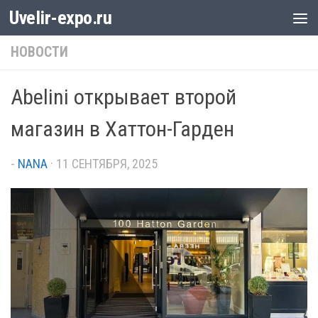
Uvelir-expo.ru
Перейти к содержимому
НОВОСТИ
Abelini открывает второй
магазин в Хаттон-Гарден
-
NANA
·
11 СЕНТЯБРЯ, 2025