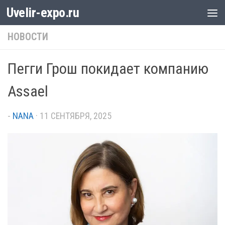
Uvelir-expo.ru
Перейти к содержимому
НОВОСТИ
Пегги Грош покидает компанию
Assael
-
NANA
·
11 СЕНТЯБРЯ, 2025