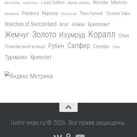
Louis Vuitton
Messika
Mikimoto
Karina Brez
Laura Vann
Matilde Jewellery
Pandora
Repossi
Theo Fennell
Thomas Sabo
Montblanc
Tatty Devine
Watches of Switzerland
Агат
Алмаз
Бриллиант
Коралл
Золото
Жемчуг
Изумруд
Опал
Сапфир
Рубин
Помолвочное кольцо
Серебро
Топаз
Турмалин
Хризолит
Uvelir-expo.ru © 2026. Все права защищены.