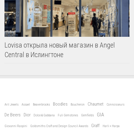
Lovisa открыла новый магазин в Angel
Central в Ислингтоне
Boodles
Chaumet
Aril Jewels
Assael
Beaverbrooks
Boucheron
Connoisseurs
GIA
De Beers
Dior
Dolce & Gabbana
Fuli Gemstones
Gemfields
Graff
Giovanni Raspini
Goldsmiths Craft and Design Council Awards
Harli + Harpa